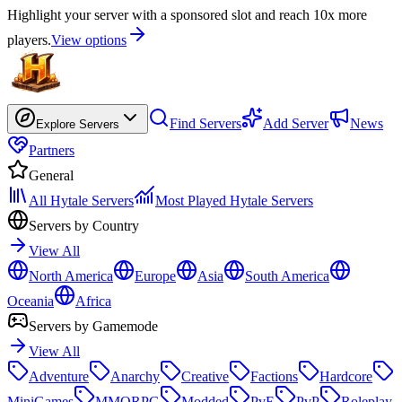
Highlight your server with a sponsored slot and reach 10x more
players.
View options
Find Servers
Add Server
News
Explore Servers
Partners
General
All Hytale Servers
Most Played Hytale Servers
Servers by Country
View All
North America
Europe
Asia
South America
Oceania
Africa
Servers by Gamemode
View All
Adventure
Anarchy
Creative
Factions
Hardcore
MiniGames
MMORPG
Modded
PvE
PvP
Roleplay