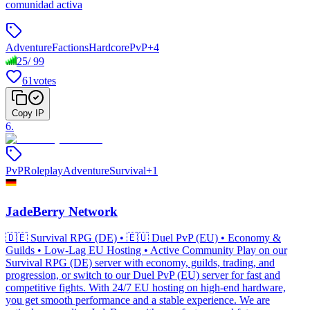
comunidad activa
Adventure
Factions
Hardcore
PvP
+
4
25
/
99
61
votes
Copy IP
6
.
PvP
Roleplay
Adventure
Survival
+
1
JadeBerry Network
🇩🇪 Survival RPG (DE) • 🇪🇺 Duel PvP (EU) • Economy &
Guilds • Low-Lag EU Hosting • Active Community Play on our
Survival RPG (DE) server with economy, guilds, trading, and
progression, or switch to our Duel PvP (EU) server for fast and
competitive fights. With 24/7 EU hosting on high-end hardware,
you get smooth performance and a stable experience. We are