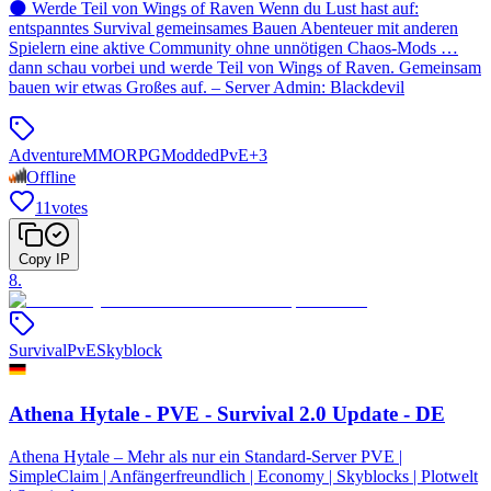
🌑 Werde Teil von Wings of Raven Wenn du Lust hast auf:
entspanntes Survival gemeinsames Bauen Abenteuer mit anderen
Spielern eine aktive Community ohne unnötigen Chaos-Mods …
dann schau vorbei und werde Teil von Wings of Raven. Gemeinsam
bauen wir etwas Großes auf. – Server Admin: Blackdevil
Adventure
MMORPG
Modded
PvE
+
3
Offline
11
votes
Copy IP
8
.
Survival
PvE
Skyblock
Athena Hytale - PVE - Survival 2.0 Update - DE
Athena Hytale – Mehr als nur ein Standard-Server PVE |
SimpleClaim | Anfängerfreundlich | Economy | Skyblocks | Plotwelt