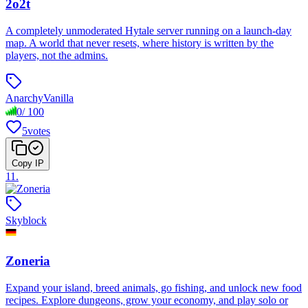
2o2t
A completely unmoderated Hytale server running on a launch-day
map. A world that never resets, where history is written by the
players, not the admins.
Anarchy
Vanilla
0
/
100
5
votes
Copy IP
11
.
Skyblock
Zoneria
Expand your island, breed animals, go fishing, and unlock new food
recipes. Explore dungeons, grow your economy, and play solo or