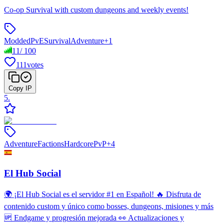
Co-op Survival with custom dungeons and weekly events!
Modded
PvE
Survival
Adventure
+
1
11
/
100
111
votes
Copy IP
5
.
Adventure
Factions
Hardcore
PvP
+
4
El Hub Social
🌍 ¡El Hub Social es el servidor #1 en Español! 🔥 Disfruta de
contenido custom y único como bosses, dungeons, misiones y más
🆙 Endgame y progresión mejorada 👀 Actualizaciones y