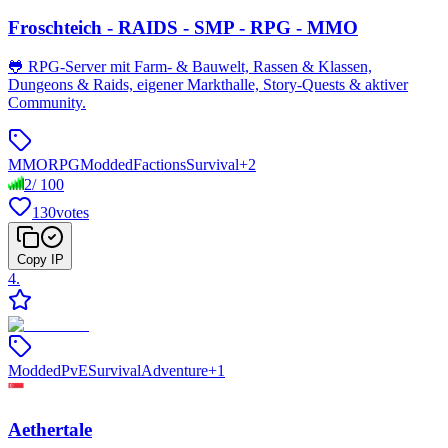
Froschteich - RAIDS - SMP - RPG - MMO
🐸 RPG-Server mit Farm- & Bauwelt, Rassen & Klassen,
Dungeons & Raids, eigener Markthalle, Story-Quests & aktiver
Community.
MMORPG
Modded
Factions
Survival
+
2
2
/
100
130
votes
Copy IP
4
.
Modded
PvE
Survival
Adventure
+
1
Aethertale