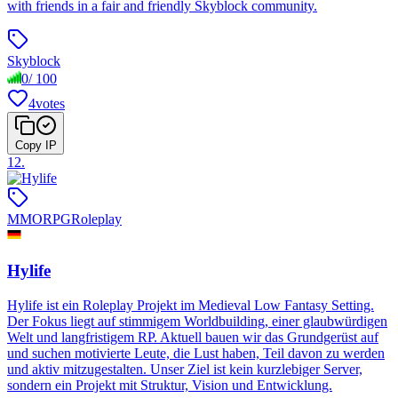
with friends in a fair and friendly Skyblock community.
Skyblock
0
/
100
4
votes
Copy IP
12
.
MMORPG
Roleplay
Hylife
Hylife ist ein Roleplay Projekt im Medieval Low Fantasy Setting.
Der Fokus liegt auf stimmigem Worldbuilding, einer glaubwürdigen
Welt und langfristigem RP. Aktuell bauen wir das Grundgerüst auf
und suchen motivierte Leute, die Lust haben, Teil davon zu werden
und aktiv mitzugestalten. Unser Ziel ist kein kurzlebiger Server,
sondern ein Projekt mit Struktur, Vision und Entwicklung.