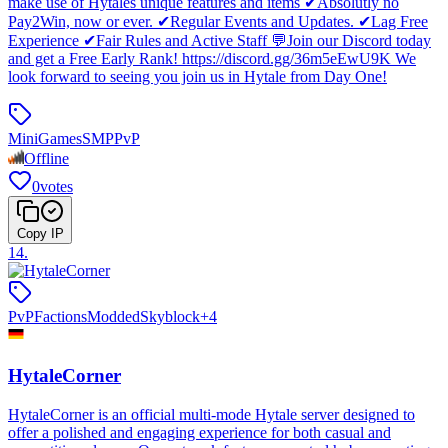
make use of Hytales unique features and items ✔Absolutly no
Pay2Win, now or ever. ✔Regular Events and Updates. ✔Lag Free
Experience ✔Fair Rules and Active Staff 💬Join our Discord today
and get a Free Early Rank! https://discord.gg/36m5eEwU9K We
look forward to seeing you join us in Hytale from Day One!
MiniGames
SMP
PvP
Offline
0
votes
Copy IP
14
.
PvP
Factions
Modded
Skyblock
+
4
HytaleCorner
HytaleCorner is an official multi-mode Hytale server designed to
offer a polished and engaging experience for both casual and