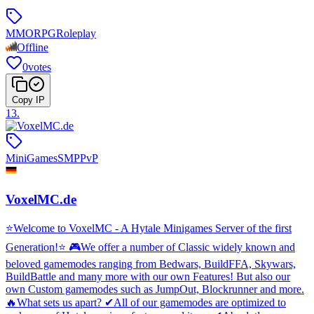
MMORPG
Roleplay
Offline
0
votes
Copy IP
13
.
MiniGames
SMP
PvP
VoxelMC.de
⭐Welcome to VoxelMC - A Hytale Minigames Server of the first
Generation!⭐ 🎮We offer a number of Classic widely known and
beloved gamemodes ranging from Bedwars, BuildFFA, Skywars,
BuildBattle and many more with our own Features! But also our
own Custom gamemodes such as JumpOut, Blockrunner and more.
🔥What sets us apart? ✔All of our gamemodes are optimized to