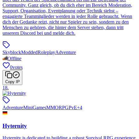
Community. Ganz gleich, ob du dich eher im Bereich Moderation,
Support, Organisation, Eventplanung oder Technik siehst –
engagierte Teammitglieder werden in jeder Rolle gebraucht. Wenn
dich der Gedanke reizt, nicht nur Spieler zu sein, sondern zu den
Menschen zu gehören, die hinter dem Server stehen, dann tritt
unserem Discord bei und melde dich.
Skyblock
Modded
Roleplay
Adventure
Offline
0
votes
Copy IP
18
.
Adventure
MiniGames
MMORPG
PvE
+
4
Hyternity
Hyternity is dedicated to building a robust Survival RPG experience