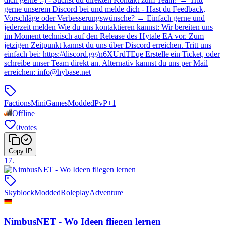
gerne unserem Discord bei und melde dich - Hast du Feedback,
Vorschläge oder Verbesserungswünsche? → Einfach gerne und
jederzeit melden Wie du uns kontaktieren kannst: Wir bereiten uns
im Moment technisch auf den Release des Hytale EA vor. Zum
jetzigen Zeitpunkt kannst du uns über Discord erreichen. Tritt uns
einfach bei: https://discord.gg/n6XUrdTEqe Erstelle ein Ticket, oder
schreibe unser Team direkt an. Alternativ kannst du uns per Mail
erreichen: info@hybase.net
Factions
MiniGames
Modded
PvP
+
1
Offline
0
votes
Copy IP
17
.
Skyblock
Modded
Roleplay
Adventure
NimbusNET - Wo Ideen fliegen lernen