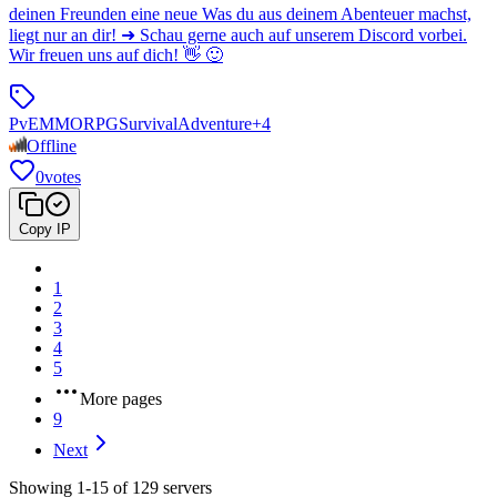
deinen Freunden eine neue Was du aus deinem Abenteuer machst,
liegt nur an dir! ➜ Schau gerne auch auf unserem Discord vorbei.
Wir freuen uns auf dich! 👋 🙂
PvE
MMORPG
Survival
Adventure
+
4
Offline
0
votes
Copy IP
1
2
3
4
5
More pages
9
Next
Showing 1-15 of 129 servers