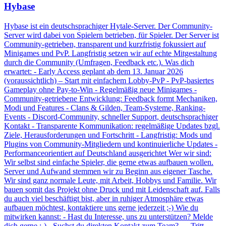
Hybase
Hybase ist ein deutschsprachiger Hytale-Server. Der Community-
Server wird dabei von Spielern betrieben, für Spieler. Der Server ist
Community-getrieben, transparent und kurzfristig fokussiert auf
Minigames und PvP. Langfristig setzen wir auf echte Mitgestaltung
durch die Community (Umfragen, Feedback etc.). Was dich
erwartet: - Early Access geplant ab dem 13. Januar 2026
(voraussichtlich) – Start mit einfachem Lobby-PvP - PvP-basiertes
Gameplay ohne Pay-to-Win - Regelmäßig neue Minigames -
Community-getriebene Entwicklung: Feedback formt Mechaniken,
Modi und Features - Clans & Gilden, Team-Systeme, Ranking-
Events - Discord-Community, schneller Support, deutschsprachiger
Kontakt - Transparente Kommunikation: regelmäßige Updates bzgl.
Ziele, Herausforderungen und Fortschritt - Langfristig: Mods und
Plugins von Community-Mitgliedern und kontinuierliche Updates -
Performanceorientiert auf Deutschland ausgerichtet Wer wir sind:
Wir selbst sind einfache Spieler, die gerne etwas aufbauen wollen.
Server und Aufwand stemmen wir zu Beginn aus eigener Tasche.
Wir sind ganz normale Leute, mit Arbeit, Hobbys und Familie. Wir
bauen somit das Projekt ohne Druck und mit Leidenschaft auf. Falls
du auch viel beschäftigt bist, aber in ruhiger Atmosphäre etwas
aufbauen möchtest, kontaktiere uns gerne jederzeit ;-) Wie du
mitwirken kannst: - Hast du Interesse, uns zu unterstützen? Melde
dich gerne :-) - Suchst du direkten Kontakt zum Team? → Tritt