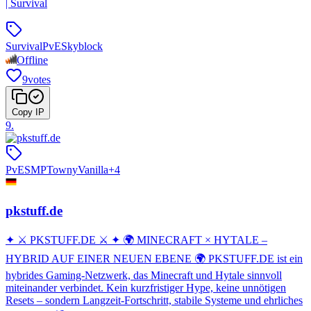
| Survival
Survival
PvE
Skyblock
Offline
9
votes
Copy IP
9
.
PvE
SMP
Towny
Vanilla
+
4
pkstuff.de
✦ ⚔️ PKSTUFF.DE ⚔️ ✦ 🌍 MINECRAFT × HYTALE –
HYBRID AUF EINER NEUEN EBENE 🌍 PKSTUFF.DE ist ein
hybrides Gaming-Netzwerk, das Minecraft und Hytale sinnvoll
miteinander verbindet. Kein kurzfristiger Hype, keine unnötigen
Resets – sondern Langzeit-Fortschritt, stabile Systeme und ehrliches