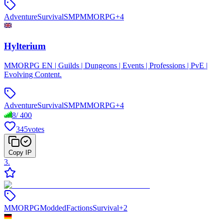
Adventure
Survival
SMP
MMORPG
+
4
Hylterium
MMORPG EN | Guilds | Dungeons | Events | Professions | PvE |
Evolving Content.
Adventure
Survival
SMP
MMORPG
+
4
8
/
400
345
votes
Copy IP
3
.
MMORPG
Modded
Factions
Survival
+
2