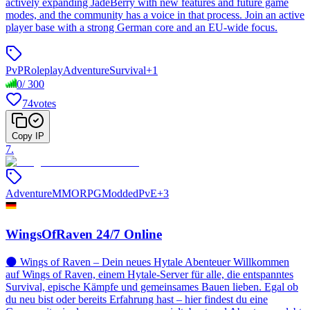
actively expanding JadeBerry with new features and future game
modes, and the community has a voice in that process. Join an active
player base with a strong German core and an EU-wide focus.
PvP
Roleplay
Adventure
Survival
+
1
0
/
300
74
votes
Copy IP
7
.
Adventure
MMORPG
Modded
PvE
+
3
WingsOfRaven 24/7 Online
🌑 Wings of Raven – Dein neues Hytale Abenteuer Willkommen
auf Wings of Raven, einem Hytale-Server für alle, die entspanntes
Survival, epische Kämpfe und gemeinsames Bauen lieben. Egal ob
du neu bist oder bereits Erfahrung hast – hier findest du eine