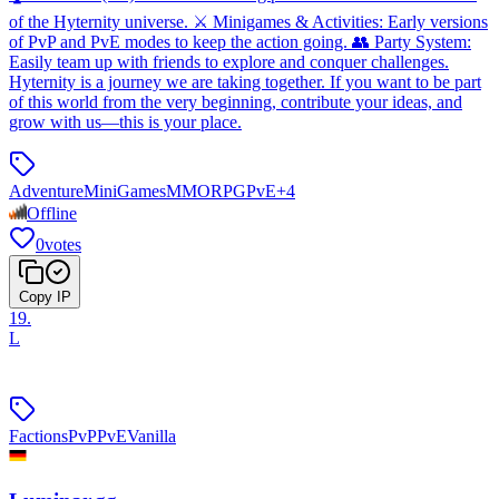
of the Hyternity universe. ⚔️ Minigames & Activities: Early versions
of PvP and PvE modes to keep the action going. 👥 Party System:
Easily team up with friends to explore and conquer challenges.
Hyternity is a journey we are taking together. If you want to be part
of this world from the very beginning, contribute your ideas, and
grow with us—this is your place.
Adventure
MiniGames
MMORPG
PvE
+
4
Offline
0
votes
Copy IP
19
.
L
Factions
PvP
PvE
Vanilla