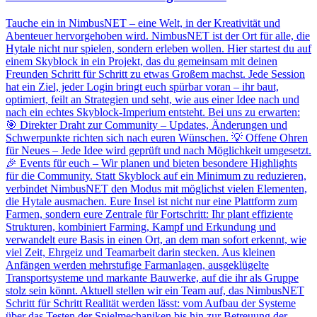
Tauche ein in NimbusNET – eine Welt, in der Kreativität und
Abenteuer hervorgehoben wird. NimbusNET ist der Ort für alle, die
Hytale nicht nur spielen, sondern erleben wollen. Hier startest du auf
einem Skyblock in ein Projekt, das du gemeinsam mit deinen
Freunden Schritt für Schritt zu etwas Großem machst. Jede Session
hat ein Ziel, jeder Login bringt euch spürbar voran – ihr baut,
optimiert, feilt an Strategien und seht, wie aus einer Idee nach und
nach ein echtes Skyblock-Imperium entsteht. Bei uns zu erwarten:
🎯 Direkter Draht zur Community – Updates, Änderungen und
Schwerpunkte richten sich nach euren Wünschen. 💡 Offene Ohren
für Neues – Jede Idee wird geprüft und nach Möglichkeit umgesetzt.
🎉 Events für euch – Wir planen und bieten besondere Highlights
für die Community. Statt Skyblock auf ein Minimum zu reduzieren,
verbindet NimbusNET den Modus mit möglichst vielen Elementen,
die Hytale ausmachen. Eure Insel ist nicht nur eine Plattform zum
Farmen, sondern eure Zentrale für Fortschritt: Ihr plant effiziente
Strukturen, kombiniert Farming, Kampf und Erkundung und
verwandelt eure Basis in einen Ort, an dem man sofort erkennt, wie
viel Zeit, Ehrgeiz und Teamarbeit darin stecken. Aus kleinen
Anfängen werden mehrstufige Farmanlagen, ausgeklügelte
Transportsysteme und markante Bauwerke, auf die ihr als Gruppe
stolz sein könnt. Aktuell stellen wir ein Team auf, das NimbusNET
Schritt für Schritt Realität werden lässt: vom Aufbau der Systeme
über das Testen der Spielmechaniken bis hin zur Betreuung der