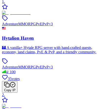
1
.
Adventure
MMORPG
PvE
PvP
+
3
Hytalion Haven
🏰 A vanilla+ Hytale RPG server with hand-crafted quests,
economy, land claims, PvE & PvP, and a friendly community.
Adventure
MMORPG
PvE
PvP
+
3
4
/
100
35
votes
Copy IP
2
.