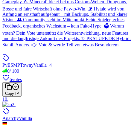
Gameplay. ⛏️ Minecraft bietet bei uns Custom-Welten, Dungeons,
Bosse und faire Wirtschaft ohne Pay-to-Win. 🧊 Hytale wird von
Anfang an ernsthaft aufgebaut – mit Backups, Stabilität und klarer
Vision. 👥 Community steht im Mittelpunkt Echte Spieler, echtes
Feedback, organisches Wachstum – kein Fake-Hype. 🗳️ Warum
voten? Dein Vote unterstützt die Weiterentwicklung, neue Features
und die langfristige Zukunft des Projekts. ✨ PKSTUFF.DE Hybrid.
Stabil. Anders. 👉 Vote & werde Teil von etwas Besonderem.
PvE
SMP
Towny
Vanilla
+
4
0
/
100
6
votes
Copy IP
10
.
Anarchy
Vanilla