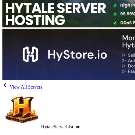
View All Servers
HytaleServerList.me