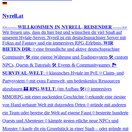
Nyrell.at
»»—— 𝐖𝐈𝐋𝐋𝐊𝐎𝐌𝐌𝐄𝐍 𝐈𝐍 𝐍𝐘𝐑𝐄𝐋𝐋, 𝐑𝐄𝐈𝐒𝐄𝐍𝐃𝐄𝐑 ——««
Wir freuen uns, dass du hier bist und wünschen dir viel Spaß auf
unserem Hytale-Server. Nyrell ist ein deutschsprachiger Server mit
Fokus auf Fantasy und ein immersives RPG-Erlebnis. 𝐖𝐈𝐑
𝐁𝐈𝐄𝐓𝐄𝐍 𝐃𝐈𝐑: ◽ eine freundliche und aktive deutschsprachige
Community 🛠 eine eigene Währung und Tradingsystem 🛠 custom
NPCs, Quests & Tutorials 🛠 Events & Communitygames 🏞
𝐒𝐔𝐑𝐕𝐈𝐕𝐀𝐋-𝐖𝐄𝐋𝐓: ◽ klassisches Hytale im PvE ◽ Claim- und
Partysystem ◽ mit extra Farmwelt, um bedenkenlos Ressourcen
abzubauen 🏰 𝐑𝐏𝐆-𝐖𝐄𝐋𝐓: (im Aufbau 🛠) ◽ immersives
MMORPG mit einer packenden Geschichte ◽ erkunde eine riesige
von Hand gebaute Welt mit dutzenden Orten ◽ gründe mit anderen
ein Team oder bereise die Welt auf eigene Faust ◽ bestreite hunderte
Quests und Abenteuer ◽ kämpfe gegen etliche neue NPCs und
Monster ◽ kaufe dir ein Grundstück in einer Stadt – oder gründe mit