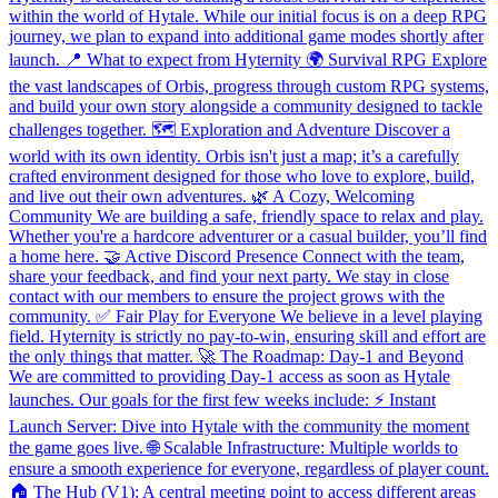
within the world of Hytale. While our initial focus is on a deep RPG
journey, we plan to expand into additional game modes shortly after
launch. 📍 What to expect from Hyternity 🌍 Survival RPG Explore
the vast landscapes of Orbis, progress through custom RPG systems,
and build your own story alongside a community designed to tackle
challenges together. 🗺️ Exploration and Adventure Discover a
world with its own identity. Orbis isn't just a map; it’s a carefully
crafted environment designed for those who love to explore, build,
and live out their own adventures. 🌿 A Cozy, Welcoming
Community We are building a safe, friendly space to relax and play.
Whether you're a hardcore adventurer or a casual builder, you’ll find
a home here. 🤝 Active Discord Presence Connect with the team,
share your feedback, and find your next party. We stay in close
contact with our members to ensure the project grows with the
community. ✅ Fair Play for Everyone We believe in a level playing
field. Hyternity is strictly no pay-to-win, ensuring skill and effort are
the only things that matter. 🚀 The Roadmap: Day-1 and Beyond
We are committed to providing Day-1 access as soon as Hytale
launches. Our goals for the first few weeks include: ⚡ Instant
Launch Server: Dive into Hytale with the community the moment
the game goes live. 🌐 Scalable Infrastructure: Multiple worlds to
ensure a smooth experience for everyone, regardless of player count.
🏠 The Hub (V1): A central meeting point to access different areas