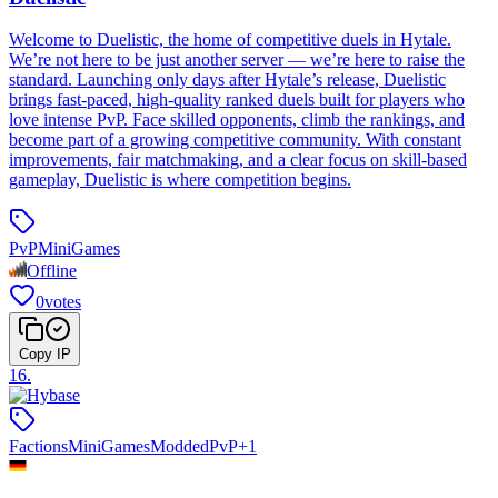
Welcome to Duelistic, the home of competitive duels in Hytale.
We’re not here to be just another server — we’re here to raise the
standard. Launching only days after Hytale’s release, Duelistic
brings fast-paced, high-quality ranked duels built for players who
love intense PvP. Face skilled opponents, climb the rankings, and
become part of a growing competitive community. With constant
improvements, fair matchmaking, and a clear focus on skill-based
gameplay, Duelistic is where competition begins.
PvP
MiniGames
Offline
0
votes
Copy IP
16
.
Factions
MiniGames
Modded
PvP
+
1