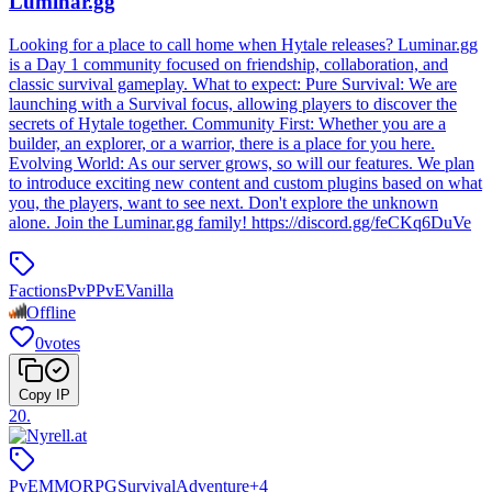
Luminar.gg
Looking for a place to call home when Hytale releases? Luminar.gg
is a Day 1 community focused on friendship, collaboration, and
classic survival gameplay. What to expect: Pure Survival: We are
launching with a Survival focus, allowing players to discover the
secrets of Hytale together. Community First: Whether you are a
builder, an explorer, or a warrior, there is a place for you here.
Evolving World: As our server grows, so will our features. We plan
to introduce exciting new content and custom plugins based on what
you, the players, want to see next. Don't explore the unknown
alone. Join the Luminar.gg family! https://discord.gg/feCKq6DuVe
Factions
PvP
PvE
Vanilla
Offline
0
votes
Copy IP
20
.
PvE
MMORPG
Survival
Adventure
+
4