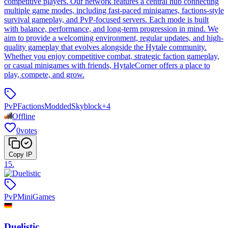
competitive players. Our network features a central hub connecting
multiple game modes, including fast-paced minigames, factions-style
survival gameplay, and PvP-focused servers. Each mode is built
with balance, performance, and long-term progression in mind. We
aim to provide a welcoming environment, regular updates, and high-
quality gameplay that evolves alongside the Hytale community.
Whether you enjoy competitive combat, strategic faction gameplay,
or casual minigames with friends, HytaleCorner offers a place to
play, compete, and grow.
PvP
Factions
Modded
Skyblock
+
4
Offline
0
votes
Copy IP
15
.
PvP
MiniGames
Duelistic