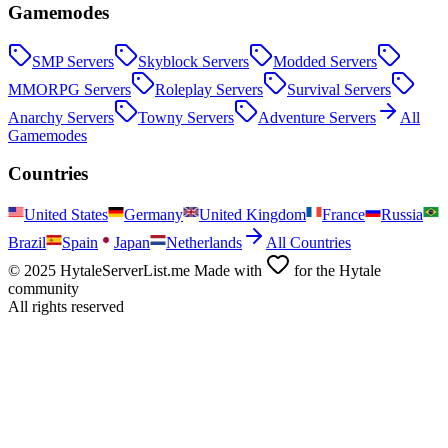
Gamemodes
SMP
Servers
Skyblock
Servers
Modded
Servers
MMORPG
Servers
Roleplay
Servers
Survival
Servers
Anarchy
Servers
Towny
Servers
Adventure
Servers
All
Gamemodes
Countries
United States
Germany
United Kingdom
France
Russia
Brazil
Spain
Japan
Netherlands
All Countries
© 2025 HytaleServerList.me Made with
for the Hytale
community
All rights reserved