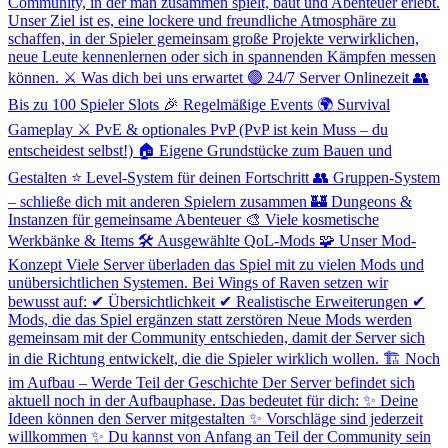
Community, in der man zusammen spielt, baut und Abenteuer erlebt.
Unser Ziel ist es, eine lockere und freundliche Atmosphäre zu
schaffen, in der Spieler gemeinsam große Projekte verwirklichen,
neue Leute kennenlernen oder sich in spannenden Kämpfen messen
können. ⚔️ Was dich bei uns erwartet 🟢 24/7 Server Onlinezeit 👥
Bis zu 100 Spieler Slots 🎉 Regelmäßige Events 🌍 Survival
Gameplay ⚔️ PvE & optionales PvP (PvP ist kein Muss – du
entscheidest selbst!) 🏠 Eigene Grundstücke zum Bauen und
Gestalten ⭐ Level-System für deinen Fortschritt 👥 Gruppen-System
– schließe dich mit anderen Spielern zusammen 🏰 Dungeons &
Instanzen für gemeinsame Abenteuer 🎨 Viele kosmetische
Werkbänke & Items 🛠️ Ausgewählte QoL-Mods 🧩 Unser Mod-
Konzept Viele Server überladen das Spiel mit zu vielen Mods und
unübersichtlichen Systemen. Bei Wings of Raven setzen wir
bewusst auf: ✔ Übersichtlichkeit ✔ Realistische Erweiterungen ✔
Mods, die das Spiel ergänzen statt zerstören Neue Mods werden
gemeinsam mit der Community entschieden, damit der Server sich
in die Richtung entwickelt, die die Spieler wirklich wollen. 🏗️ Noch
im Aufbau – Werde Teil der Geschichte Der Server befindet sich
aktuell noch in der Aufbauphase. Das bedeutet für dich: ✨ Deine
Ideen können den Server mitgestalten ✨ Vorschläge sind jederzeit
willkommen ✨ Du kannst von Anfang an Teil der Community sein